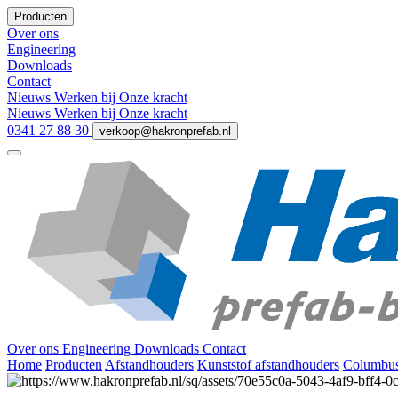
Producten
Over ons
Engineering
Downloads
Contact
Nieuws
Werken bij
Onze kracht
Nieuws
Werken bij
Onze kracht
0341 27 88 30
verkoop@hakronprefab.nl
Over ons
Engineering
Downloads
Contact
Home
Producten
Afstandhouders
Kunststof afstandhouders
Columbus 