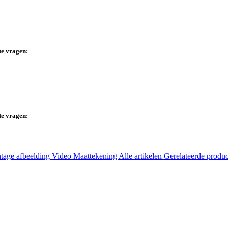
te vragen:
te vragen:
tage afbeelding
Video
Maattekening
Alle artikelen
Gerelateerde produ