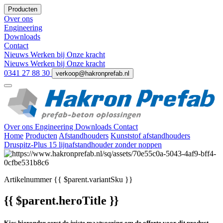
Producten
Over ons
Engineering
Downloads
Contact
Nieuws
Werken bij
Onze kracht
Nieuws
Werken bij
Onze kracht
0341 27 88 30
verkoop@hakronprefab.nl
Over ons
Engineering
Downloads
Contact
Home
Producten
Afstandhouders
Kunststof afstandhouders
Druspitz-Plus 15 lijnafstandhouder zonder noppen
Artikelnummer
{{ $parent.variantSku }}
{{ $parent.heroTitle }}
Kies hieronder eerst de juiste maatvoering om de offerte voor dit product