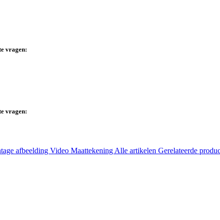
te vragen:
te vragen:
tage afbeelding
Video
Maattekening
Alle artikelen
Gerelateerde produ