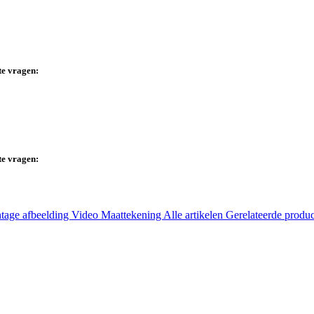
te vragen:
te vragen:
tage afbeelding
Video
Maattekening
Alle artikelen
Gerelateerde produ