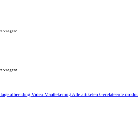
te vragen:
te vragen:
tage afbeelding
Video
Maattekening
Alle artikelen
Gerelateerde produ