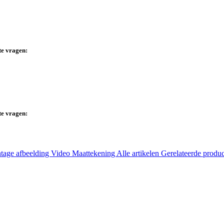
te vragen:
te vragen:
tage afbeelding
Video
Maattekening
Alle artikelen
Gerelateerde produ