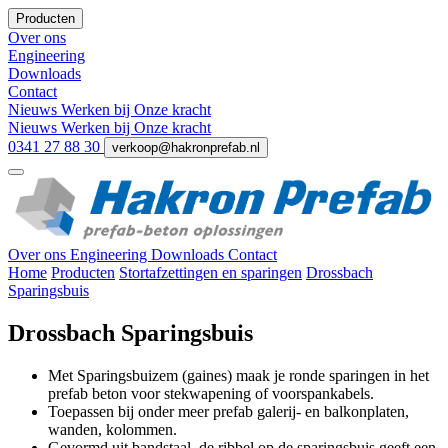
Producten
Over ons
Engineering
Downloads
Contact
Nieuws
Werken bij
Onze kracht
Nieuws
Werken bij
Onze kracht
0341 27 88 30
verkoop@hakronprefab.nl
Over ons
Engineering
Downloads
Contact
Home
Producten
Stortafzettingen en sparingen
Drossbach
Sparingsbuis
Drossbach Sparingsbuis
Met Sparingsbuizem (gaines) maak je ronde sparingen in het
prefab beton voor stekwapening of voorspankabels.
Toepassen bij onder meer prefab galerij- en balkonplaten,
wanden, kolommen.
Gevormd uit bandstaal, de ribbel op de sparingsbuis geeft een