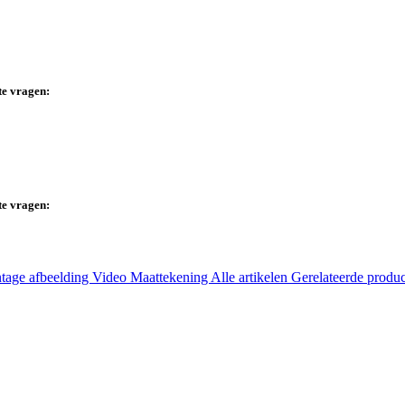
te vragen:
te vragen:
tage afbeelding
Video
Maattekening
Alle artikelen
Gerelateerde produ