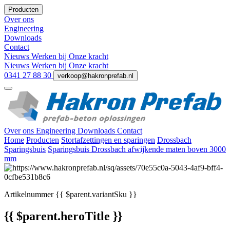
Producten
Over ons
Engineering
Downloads
Contact
Nieuws
Werken bij
Onze kracht
Nieuws
Werken bij
Onze kracht
0341 27 88 30
verkoop@hakronprefab.nl
Over ons
Engineering
Downloads
Contact
Home
Producten
Stortafzettingen en sparingen
Drossbach
Sparingsbuis
Sparingsbuis Drossbach afwijkende maten boven 3000
mm
Artikelnummer
{{ $parent.variantSku }}
{{ $parent.heroTitle }}