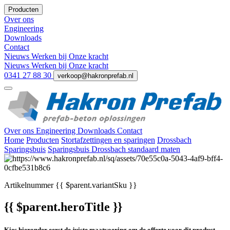
Producten
Over ons
Engineering
Downloads
Contact
Nieuws
Werken bij
Onze kracht
Nieuws
Werken bij
Onze kracht
0341 27 88 30
verkoop@hakronprefab.nl
Over ons
Engineering
Downloads
Contact
Home
Producten
Stortafzettingen en sparingen
Drossbach
Sparingsbuis
Sparingsbuis Drossbach standaard maten
Artikelnummer
{{ $parent.variantSku }}
{{ $parent.heroTitle }}
Kies hieronder eerst de juiste maatvoering om de offerte voor dit product