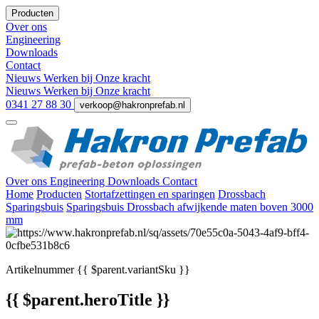
Producten
Over ons
Engineering
Downloads
Contact
Nieuws
Werken bij
Onze kracht
Nieuws
Werken bij
Onze kracht
0341 27 88 30
verkoop@hakronprefab.nl
Over ons
Engineering
Downloads
Contact
Home
Producten
Stortafzettingen en sparingen
Drossbach
Sparingsbuis
Sparingsbuis Drossbach afwijkende maten boven 3000
mm
Artikelnummer
{{ $parent.variantSku }}
{{ $parent.heroTitle }}