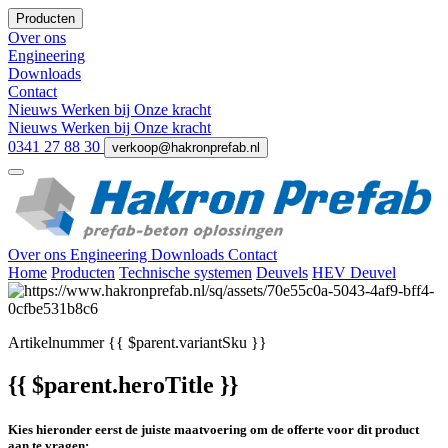
Producten
Over ons
Engineering
Downloads
Contact
Nieuws
Werken bij
Onze kracht
Nieuws
Werken bij
Onze kracht
0341 27 88 30
verkoop@hakronprefab.nl
Over ons
Engineering
Downloads
Contact
Home
Producten
Technische systemen
Deuvels
HEV Deuvel
Artikelnummer
{{ $parent.variantSku }}
{{ $parent.heroTitle }}
Kies hieronder eerst de juiste maatvoering om de offerte voor dit product
aan te vragen: