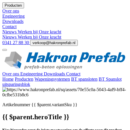
Producten
Over ons
Engineering
Downloads
Contact
Nieuws
Werken bij
Onze kracht
Nieuws
Werken bij
Onze kracht
0341 27 88 30
verkoop@hakronprefab.nl
Over ons
Engineering
Downloads
Contact
Home
Producten
Wapeningsystemen
BT spansloten
BT Spanslot
uitsparingsblok
Artikelnummer
{{ $parent.variantSku }}
{{ $parent.heroTitle }}
Kies hieronder eerst de juiste maatvoering om de offerte voor dit product